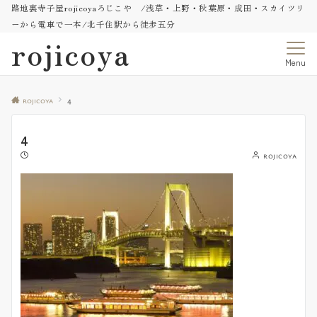
路地裏寺子屋rojicoyaろじこや /浅草・上野・秋葉原・成田・スカイツリ
ーから電車で一本/北千住駅から徒歩五分
rojicoya
Menu
rojicoya
4
4
rojicoya