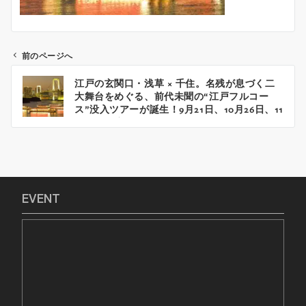
前のページへ
投
江戸の玄関口・浅草 × 千住。名残が息づく二
稿
大舞台をめぐる、前代未聞の“江戸フルコー
ナ
ス”没入ツアーが誕生！9月21日、10月26日、11
ビ
月29日限定開催！2025年
ゲ
ー
シ
ョ
EVENT
ン