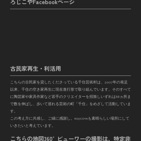
ろじこやFacebookページ
古民家再生・利活用
こちらの古民家を貸したくださっている千住芸術村は、
2007
年の発足
以来、千住の空き家再生に現在進行形で取り組んでいます。そのすべて
に陶芸家や家具作家など若手のクリエイターを招致しいずれは
88
ヵ所ま
で数を伸ばし、歩いて巡れる芸術の町「千住」をめざして活動していま
す。
この考え方に共感し、ご縁に感謝し。rojicoyaも素晴らしい場所にして
いきたいと考えています。
こちらの地図360°ビューワーの撮影は、特定非