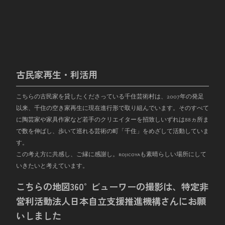
古民家再生・利活用
こちらの古民家を貸したくださっている千住芸術村は、
2007
年の発足
以来、千住の空き家再生に現在進行形で取り組んでいます。そのすべて
に陶芸家や家具作家など若手のクリエイターを招致しいずれは
88
ヵ所ま
で数を伸ばし、歩いて巡れる芸術の町「千住」をめざして活動していま
す。
この考え方に共感し、ご縁に感謝し。rojicoyaも素晴らしい場所にして
いきたいと考えています。
こちらの地図360°ビューワーの撮影は、特定非
営利活動法人日本自立支援推進機構さんにお願
いしました