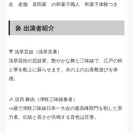
合 老舗 喜田家 の和菓子職人 和菓子体験つき
🎤 出演者紹介
👘 浅草芸妓（浅草見番）
浅草花街の芸妓衆。艶やかな舞と三味線で、江戸の粋
と華を船上に蘇らせます。水の上のお座敷遊びを体
感。
🎶 須貝 麻由（津軽三味線奏者）
16歳で津軽三味線日本一大会の最高峰部門を制した実
力者。伝統と若さが共鳴する音色は圧巻。