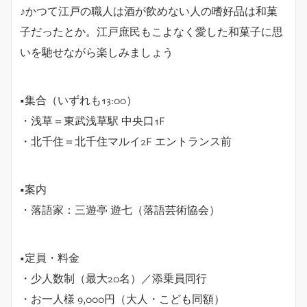
♪かつて江戸の職人は酒が飲めない人の嗜好品は和菓
子だったとか。江戸庶民もこよなく愛した和菓子に思
いを馳せながら楽しみましょう
■集合（いずれも13:00）
・浅草＝東武浅草駅 中央口1F
・北千住＝北千住マルイ2F エントランス前
■案内
・落語家：三遊亭 遊七（落語芸術協会）
■定員・料金
・少人数制（最大20名）／添乗員同行
・お一人様 9,000円（大人・こども同額）