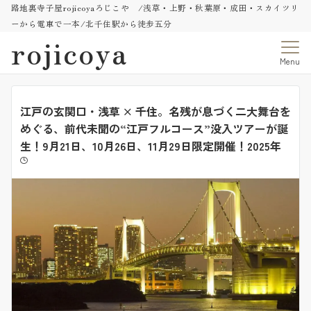
路地裏寺子屋rojicoyaろじこや /浅草・上野・秋葉原・成田・スカイツリ
ーから電車で一本/北千住駅から徒歩五分
rojicoya
Menu
江戸の玄関口・浅草 × 千住。名残が息づく二大舞台を
めぐる、前代未聞の“江戸フルコース”没入ツアーが誕
生！9月21日、10月26日、11月29日限定開催！2025年