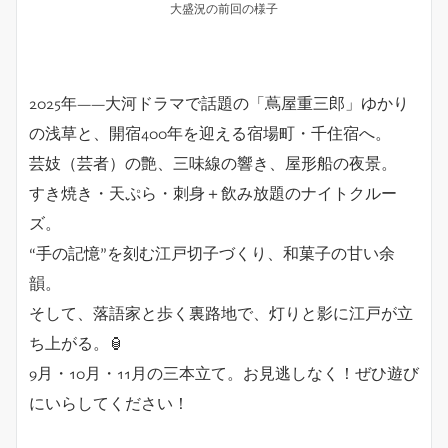
大盛況の前回の様子
2025年——大河ドラマで話題の「蔦屋重三郎」ゆかり
の浅草と、開宿400年を迎える宿場町・千住宿へ。
芸妓（芸者）の艶、三味線の響き、屋形船の夜景。
すき焼き・天ぷら・刺身＋飲み放題のナイトクルー
ズ。
“手の記憶”を刻む江戸切子づくり、和菓子の甘い余
韻。
そして、落語家と歩く裏路地で、灯りと影に江戸が立
ち上がる。🏮
9月・10月・11月の三本立て。お見逃しなく！ぜひ遊び
にいらしてください！