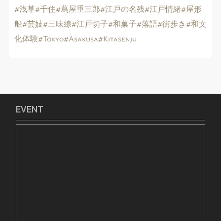
#浅草
#千住
#蔦屋重三郎
#江戸の名残
#江戸情緒
#屋形
船
#芸妓
#三味線
#江戸切子
#和菓子
#落語
#街歩き
#和文
化体験
#Tokyo
#Asakusa
#Kitasenju
EVENT