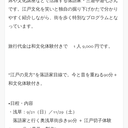
席や文化講座などで活躍する落語家・三遊亭遊七さん
です。江戸文化を笑いと独自の掘り下げかたで分かり
やすく紹介しながら、街を歩く特別なプログラムとな
っています。
旅行代金は和文化体験付きで 1 人 9,000 円です。
“江戸の見方”を落語家目線で。今と昔を重ねる90分＋
和文化体験付き。
■日程・内容
・浅草：9/21（日）／11/29（土）
落語家と行く奥浅草街歩き90分 ＋ 江戸切子体験