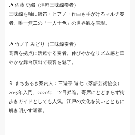
🎶 佐藤 史織（津軽三味線奏者）
三味線を軸に篠笛・ピアノ・作曲も手がけるマルチ奏
者。唯一無二の「一人十色」の世界観を表現。
🎶 竹ノ子 みどり（三味線奏者）
関西を拠点に活躍する奏者。伸びやかなリズム感と華
やかな舞台演出で観客を魅了。
🏮 まちあるき案内人：三遊亭 遊七（落語芸術協会）
2015年入門、2020年二ツ目昇進。寄席にとどまらず街
歩きガイドとしても人気。江戸の文化を笑いとともに
解き明かす噺家。