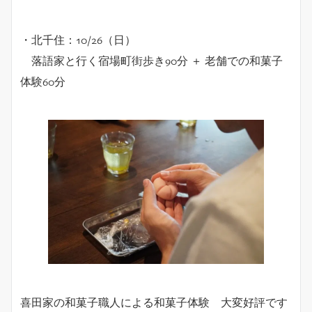
・北千住：10/26（日）
落語家と行く宿場町街歩き90分 ＋ 老舗での和菓子
体験60分
喜田家の和菓子職人による和菓子体験 大変好評です