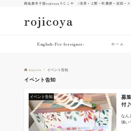
路地裏寺子屋rojicoyaろじこや /浅草・上野・秋葉原・成田
rojicoya
English-For foreigner-
ホーム
rojicoya
イベント告知
イベント告知
募集
イベント告知
付
なん
弾い