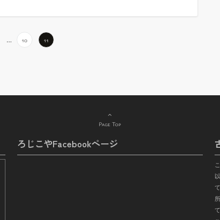
…
10
11
Page Top
ろじこやFacebookページ
て
所