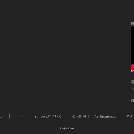
住
電
メ
er-
ホーム
rojicoyaについて
法人様向け For Businesses
アク
rojicoya