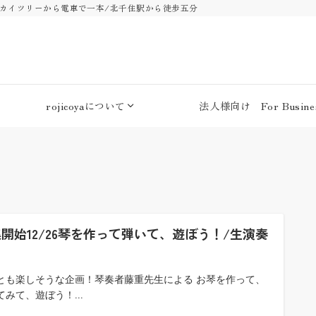
・スカイツリーから電車で一本/北千住駅から徒歩五分
rojicoyaについて
法人様向け For Busines
開始12/26琴を作って弾いて、遊ぼう！/生演奏
♪
とも楽しそうな企画！琴奏者藤重先生による お琴を作って、
てみて、遊ぼう！...