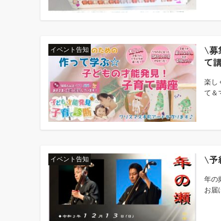
\募
イベント告知
て
楽し
て＆
\予
イベント告知
年の
お届け