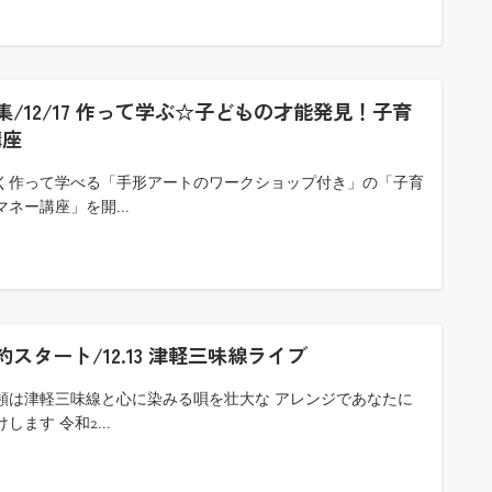
集/12/17 作って学ぶ☆子どもの才能発見！子育
講座
く作って学べる「手形アートのワークショップ付き」の「子育
マネー講座」を開...
約スタート/12.13 津軽三味線ライブ
頻は津軽三味線と心に染みる唄を壮大な アレンジであなたに
します 令和2...