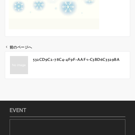
前のページへ
投
532CD9C2-78C4-4F9F-AAF1-C3BD6C3329BA
稿
ナ
ビ
ゲ
ー
シ
ョ
EVENT
ン