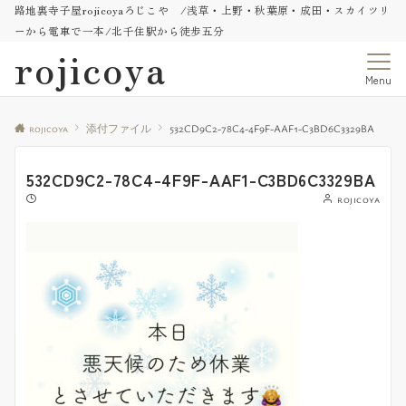
路地裏寺子屋rojicoyaろじこや /浅草・上野・秋葉原・成田・スカイツリ
ーから電車で一本/北千住駅から徒歩五分
rojicoya
Menu
rojicoya
添付ファイル
532CD9C2-78C4-4F9F-AAF1-C3BD6C3329BA
532CD9C2-78C4-4F9F-AAF1-C3BD6C3329BA
rojicoya