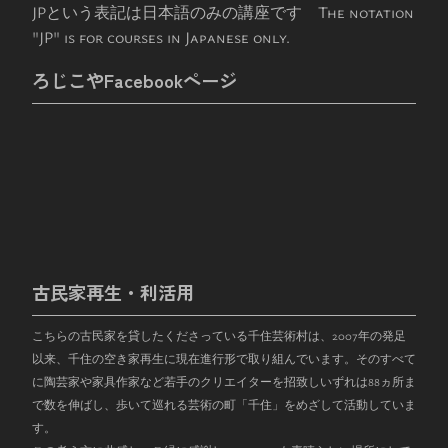
JPという表記は日本語のみの講座です The notation
"JP" is for courses in Japanese only.
ろじこやFacebookページ
古民家再生・利活用
こちらの古民家を貸したくださっている千住芸術村は、
2007
年の発足
以来、千住の空き家再生に現在進行形で取り組んでいます。そのすべて
に陶芸家や家具作家など若手のクリエイターを招致しいずれは
88
ヵ所ま
で数を伸ばし、歩いて巡れる芸術の町「千住」をめざして活動していま
す。