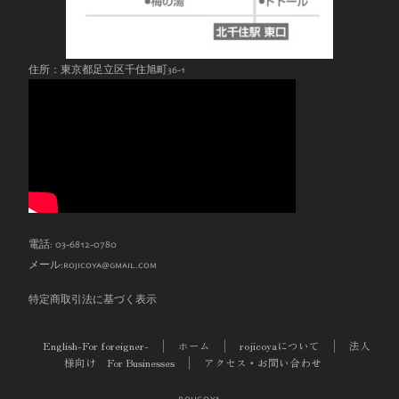
住所：東京都足立区千住旭町36-1
電話: 03-6812-0780
メール:
rojicoya@gmail.com
特定商取引法に基づく表示
English-For foreigner-
ホーム
rojicoyaについて
法人
様向け For Businesses
アクセス・お問い合わせ
rojicoya