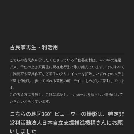
古民家再生・利活用
こちらの古民家を貸したくださっている千住芸術村は、
2007
年の発足
以来、千住の空き家再生に現在進行形で取り組んでいます。そのすべて
に陶芸家や家具作家など若手のクリエイターを招致しいずれは
88
ヵ所ま
で数を伸ばし、歩いて巡れる芸術の町「千住」をめざして活動していま
す。
この考え方に共感し、ご縁に感謝し。rojicoyaも素晴らしい場所にして
いきたいと考えています。
こちらの地図360°ビューワーの撮影は、特定非
営利活動法人日本自立支援推進機構さんにお願
いしました