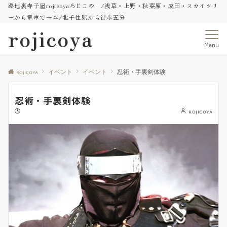
路地裏寺子屋rojicoyaろじこや /浅草・上野・秋葉原・成田・スカイツリ
ーから電車で一本/北千住駅から徒歩五分
rojicoya
Menu
rojicoya
イベント
イベント
忍術・手裏剣体験
忍術・手裏剣体験
rojicoya