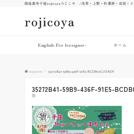
路地裏寺子屋rojicoyaろじこや /浅草・上野・秋葉原・成田
rojicoya
English-For foreigner-
ホーム
rojicoya
35272B41-59B9-436F-91E5-BCDB05C7DADF
35272B41-59B9-436F-91E5-BCD