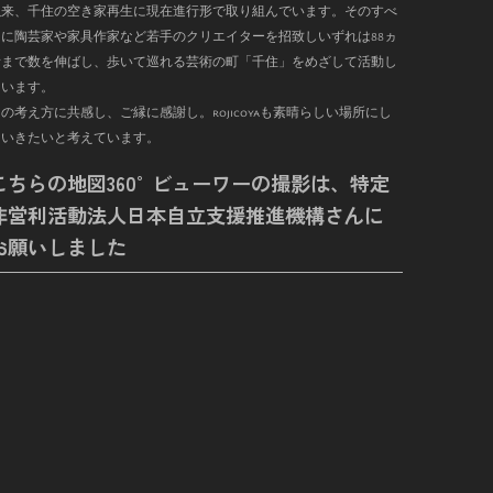
以来、千住の空き家再生に現在進行形で取り組んでいます。そのすべ
に陶芸家や家具作家など若手のクリエイターを招致しいずれは
88
ヵ
まで数を伸ばし、歩いて巡れる芸術の町「千住」をめざして活動し
ています。
の考え方に共感し、ご縁に感謝し。rojicoyaも素晴らしい場所にし
ていきたいと考えています。
こちらの地図360°ビューワーの撮影は、特定
非営利活動法人日本自立支援推進機構さんに
お願いしました