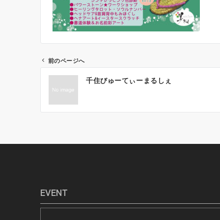
前のページへ
投
千住びゅーてぃーまるしぇ
稿
ナ
ビ
ゲ
ー
シ
ョ
ン
EVENT