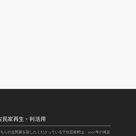
古民家再生・利活用
こちらの古民家を貸したくださっている千住芸術村は、
2007
年の発足