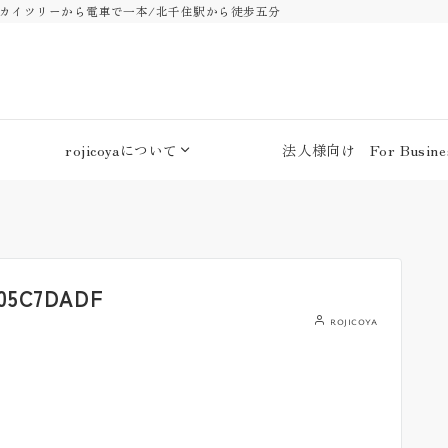
・スカイツリーから電車で一本/北千住駅から徒歩五分
rojicoyaについて
法人様向け For Busines
B05C7DADF
rojicoya