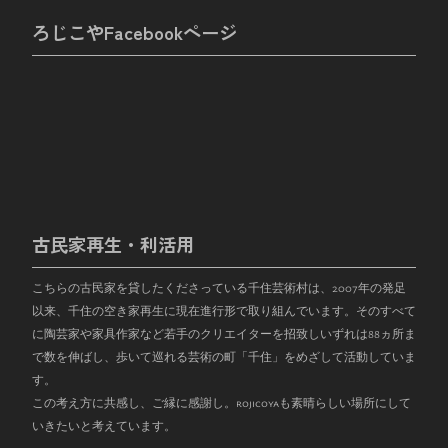
ろじこやFacebookページ
古民家再生・利活用
こちらの古民家を貸したくださっている千住芸術村は、
2007
年の発足
以来、千住の空き家再生に現在進行形で取り組んでいます。そのすべて
に陶芸家や家具作家など若手のクリエイターを招致しいずれは
88
ヵ所ま
で数を伸ばし、歩いて巡れる芸術の町「千住」をめざして活動していま
す。
この考え方に共感し、ご縁に感謝し。rojicoyaも素晴らしい場所にして
いきたいと考えています。