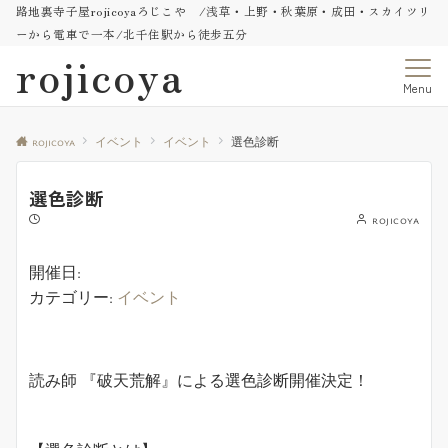
路地裏寺子屋rojicoyaろじこや /浅草・上野・秋葉原・成田・スカイツリ
ーから電車で一本/北千住駅から徒歩五分
rojicoya
Menu
rojicoya
イベント
イベント
選色診断
選色診断
rojicoya
開催日:
カテゴリー:
イベント
読み師 『破天荒解』による選色診断開催決定！