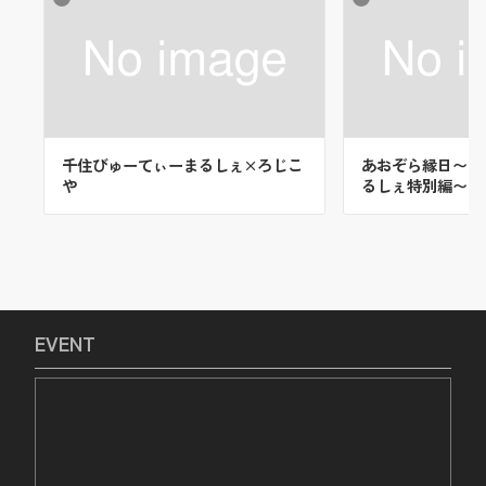
千住びゅーてぃーまるしぇ×ろじこ
あおぞら縁日〜千
や
るしぇ特別編〜
EVENT