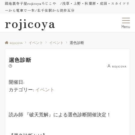
路地裏寺子屋rojicoyaろじこや /浅草・上野・秋葉原・成田・スカイツリ
ーから電車で一本/北千住駅から徒歩五分
rojicoya
Menu
rojicoya
イベント
イベント
選色診断
選色診断
rojicoya
開催日:
カテゴリー:
イベント
読み師 『破天荒解』による選色診断開催決定！