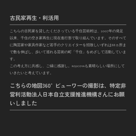
古民家再生・利活用
こちらの古民家を貸したくださっている千住芸術村は、
2007
年の発足
以来、千住の空き家再生に現在進行形で取り組んでいます。そのすべて
に陶芸家や家具作家など若手のクリエイターを招致しいずれは
88
ヵ所ま
で数を伸ばし、歩いて巡れる芸術の町「千住」をめざして活動していま
す。
この考え方に共感し、ご縁に感謝し。rojicoyaも素晴らしい場所にして
いきたいと考えています。
こちらの地図360°ビューワーの撮影は、特定非
営利活動法人日本自立支援推進機構さんにお願
いしました