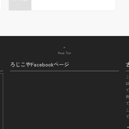
Page Top
ろじこやFacebookページ
て
所
こ