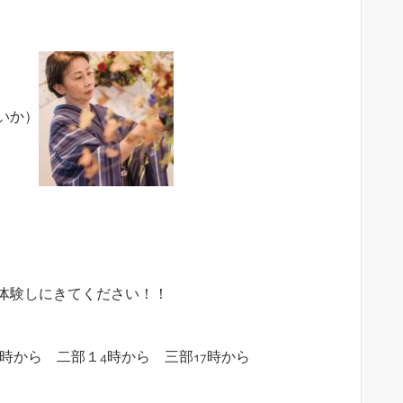
いか）
体験しにきてください！！
時から 二部１4時から 三部17時から