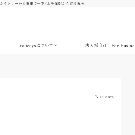
・スカイツリーから電車で一本/北千住駅から徒歩五分
rojicoyaについて
法人様向け For Busines
rojicoya