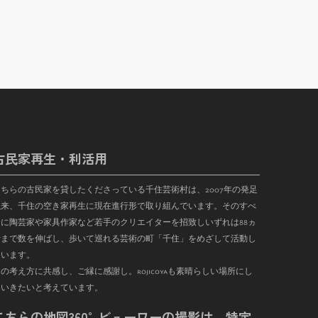
古民家再生・利活用
こちらの古民家を貸したくださっている千住芸術村は、
2007
年の発足
以来、千住の空き家再生に現在進行形で取り組んでいます。そのすべ
に陶芸家や家具作家など若手のクリエイターを招致しいずれは
88
ヵ
まで数を伸ばし、歩いて巡れる芸術の町「千住」をめざして活動し
ています。
の考え方に共感し、ご縁に感謝し。rojicoyaも素晴らしい場所にし
ていきたいと考えています。
こちらの地図360°ビューワーの撮影は、特定