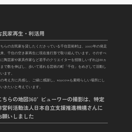
古民家再生・利活用
こちらの古民家を貸したくださっている千住芸術村は、
2007
年の発足
以来、千住の空き家再生に現在進行形で取り組んでいます。そのすべ
に陶芸家や家具作家など若手のクリエイターを招致しいずれは
88
ヵ
まで数を伸ばし、歩いて巡れる芸術の町「千住」をめざして活動し
ています。
の考え方に共感し、ご縁に感謝し。rojicoyaも素晴らしい場所にし
ていきたいと考えています。
こちらの地図360°ビューワーの撮影は、特定
非営利活動法人日本自立支援推進機構さんに
お願いしました