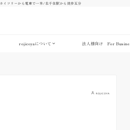
・スカイツリーから電車で一本/北千住駅から徒歩五分
rojicoyaについて
法人様向け For Busines
rojicoya