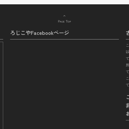
Page Top
ろじこやFacebookページ
て
所
こ