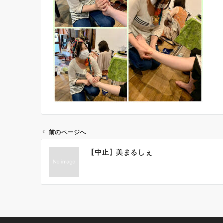
前のページへ
投
【中止】美まるしぇ
稿
ナ
ビ
ゲ
ー
シ