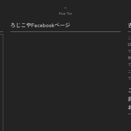
Page Top
ろじこやFacebookページ
て
所
こ