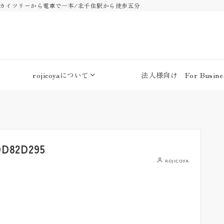
・スカイツリーから電車で一本/北千住駅から徒歩五分
rojicoyaについて
法人様向け For Busines
DD82D295
rojicoya