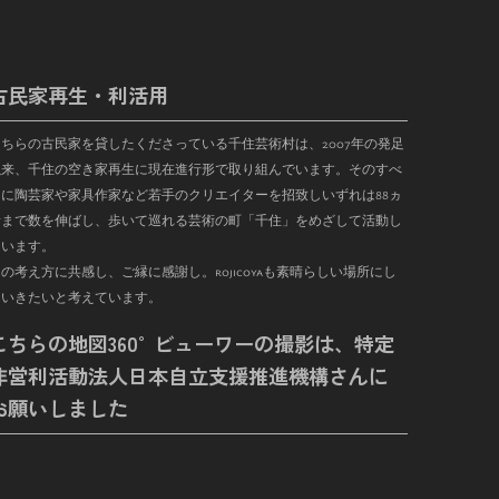
古民家再生・利活用
こちらの古民家を貸したくださっている千住芸術村は、
2007
年の発足
以来、千住の空き家再生に現在進行形で取り組んでいます。そのすべ
に陶芸家や家具作家など若手のクリエイターを招致しいずれは
88
ヵ
まで数を伸ばし、歩いて巡れる芸術の町「千住」をめざして活動し
ています。
の考え方に共感し、ご縁に感謝し。rojicoyaも素晴らしい場所にし
ていきたいと考えています。
こちらの地図360°ビューワーの撮影は、特定
非営利活動法人日本自立支援推進機構さんに
お願いしました