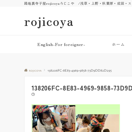
路地裏寺子屋rojicoyaろじこや /浅草・上野・秋葉原・成田
rojicoya
English-For foreigner-
ホーム
rojicoya
138206FC-8E83-4969-9858-73D9DD82D295
138206FC-8E83-4969-9858-73D9