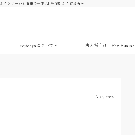
・スカイツリーから電車で一本/北千住駅から徒歩五分
rojicoyaについて
法人様向け For Busines
rojicoya