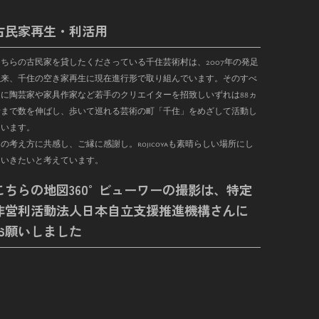
古民家再生・利活用
こちらの古民家を貸したくださっている千住芸術村は、
2007
年の発足
以来、千住の空き家再生に現在進行形で取り組んでいます。そのすべ
に陶芸家や家具作家など若手のクリエイターを招致しいずれは
88
ヵ
まで数を伸ばし、歩いて巡れる芸術の町「千住」をめざして活動し
ています。
の考え方に共感し、ご縁に感謝し。rojicoyaも素晴らしい場所にし
ていきたいと考えています。
こちらの地図360°ビューワーの撮影は、特定
非営利活動法人日本自立支援推進機構さんに
お願いしました