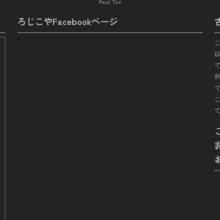
Page Top
ろじこやFacebookページ
て
所
こ