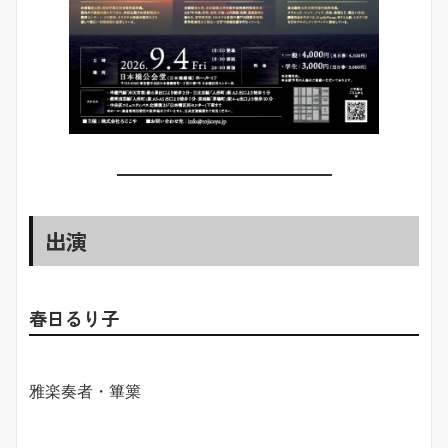
出演
春日るり子
雅楽奏者・篳篥