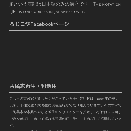
JPという表記は日本語のみの講座です The notation
"JP" is for courses in Japanese only.
ろじこやFacebookページ
古民家再生・利活用
こちらの古民家を貸したくださっている千住芸術村は、
2007
年の発足
以来、千住の空き家再生に現在進行形で取り組んでいます。そのすべて
に陶芸家や家具作家など若手のクリエイターを招致しいずれは
88
ヵ所ま
で数を伸ばし、歩いて巡れる芸術の町「千住」をめざして活動していま
す。