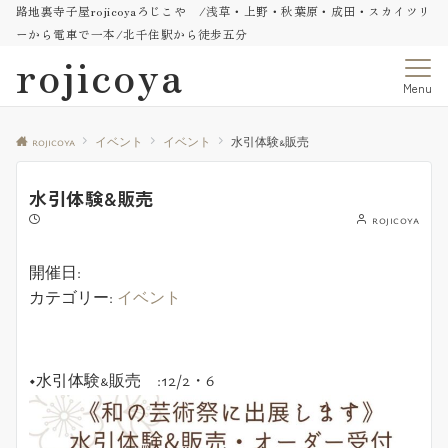
路地裏寺子屋rojicoyaろじこや /浅草・上野・秋葉原・成田・スカイツリ
ーから電車で一本/北千住駅から徒歩五分
rojicoya
Menu
rojicoya
イベント
イベント
水引体験&販売
水引体験&販売
rojicoya
開催日:
カテゴリー:
イベント
◆水引体験&販売 :12/2・6