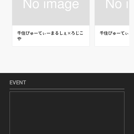
千住びゅーてぃーまるしぇ×ろじこ
千住びゅーてぃー
や
EVENT