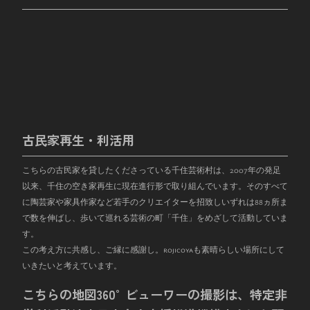
古民家再生・利活用
こちらの古民家を貸したくださっている千住芸術村は、
2007
年の発足
以来、千住の空き家再生に現在進行形で取り組んでいます。そのすべて
に陶芸家や家具作家など若手のクリエイターを招致しいずれは
88
ヵ所ま
で数を伸ばし、歩いて巡れる芸術の町「千住」をめざして活動していま
す。
この考え方に共感し、ご縁に感謝し。rojicoyaも素晴らしい場所にして
いきたいと考えています。
こちらの地図360°ビューワーの撮影は、特定非