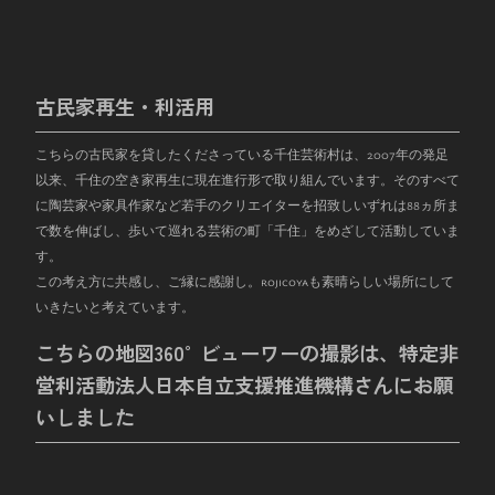
古民家再生・利活用
こちらの古民家を貸したくださっている千住芸術村は、
2007
年の発足
以来、千住の空き家再生に現在進行形で取り組んでいます。そのすべて
に陶芸家や家具作家など若手のクリエイターを招致しいずれは
88
ヵ所ま
で数を伸ばし、歩いて巡れる芸術の町「千住」をめざして活動していま
す。
この考え方に共感し、ご縁に感謝し。rojicoyaも素晴らしい場所にして
いきたいと考えています。
こちらの地図360°ビューワーの撮影は、特定非
営利活動法人日本自立支援推進機構さんにお願
いしました