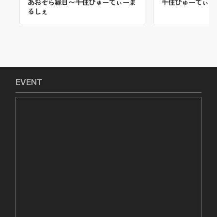
あおぞら縁日〜千住びゅーてぃーま
千住びゅーてぃー
るしぇ
EVENT