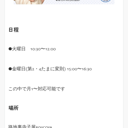
日程
●
火曜日
10:30
〜
12:00
●
金曜日
(
第2・4たまに変則
) 15:00〜16:30
この中で月
1
〜対応可能です
場所
路地裏寺子屋
rojicoya