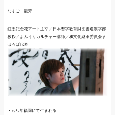
なすご 龍芳
虹墨記念花アート主宰／日本習字教育財団書道漢字部
教授／よみうりカルチャー講師／和文化継承委員会ま
ほろば代表
・
1987
年福岡にて生まれる