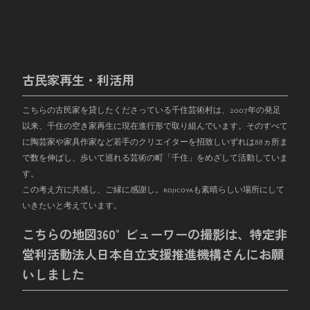
古民家再生・利活用
こちらの古民家を貸したくださっている千住芸術村は、
2007
年の発足
以来、千住の空き家再生に現在進行形で取り組んでいます。そのすべて
に陶芸家や家具作家など若手のクリエイターを招致しいずれは
88
ヵ所ま
で数を伸ばし、歩いて巡れる芸術の町「千住」をめざして活動していま
す。
この考え方に共感し、ご縁に感謝し。rojicoyaも素晴らしい場所にして
いきたいと考えています。
こちらの地図360°ビューワーの撮影は、特定非
営利活動法人日本自立支援推進機構さんにお願
いしました