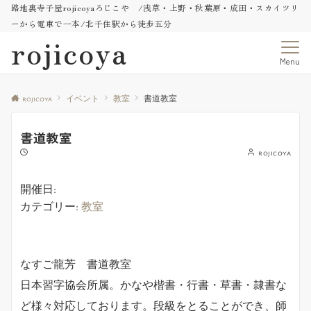
路地裏寺子屋rojicoyaろじこや /浅草・上野・秋葉原・成田・スカイツリ
ーから電車で一本/北千住駅から徒歩五分
rojicoya
Menu
rojicoya
イベント
教室
書道教室
書道教室
rojicoya
開催日:
カテゴリー:
教室
なすご龍芳 書道教室
日本習字協会所属。かなや楷書・行書・草書・隷書な
ど様々対応しております。
段級をとることができ、師