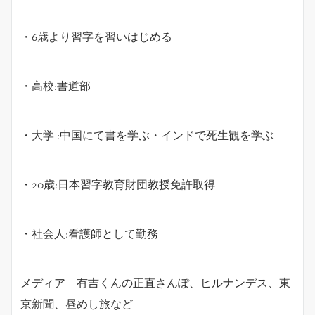
・
6
歳より習字を習いはじめる
・高校
:
書道部
・大学
:
中国にて書を学ぶ・インドで死生観を学ぶ
・
20
歳
:
日本習字教育財団教授免許取得
・社会人
:
看護師として勤務
メディア 有吉くんの正直さんぽ、ヒルナンデス、東
京新聞、昼めし旅など