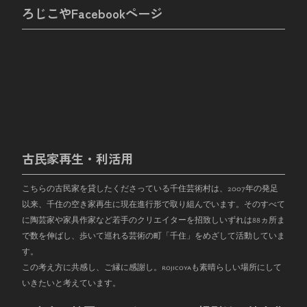
ろじこやFacebookページ
古民家再生・利活用
こちらの古民家を貸したくださっている千住芸術村は、
2007
年の発足
以来、千住の空き家再生に現在進行形で取り組んでいます。そのすべて
に陶芸家や家具作家など若手のクリエイターを招致しいずれは
88
ヵ所ま
で数を伸ばし、歩いて巡れる芸術の町「千住」をめざして活動していま
す。
この考え方に共感し、ご縁に感謝し。rojicoyaも素晴らしい場所にして
いきたいと考えています。