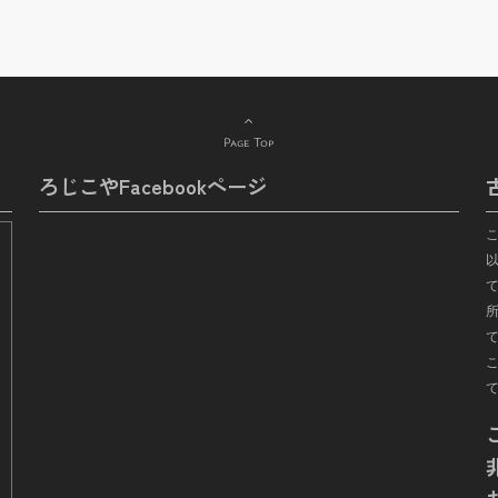
Page Top
ろじこやFacebookページ
て
所
こ