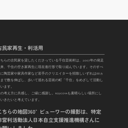
古民家再生・利活用
こちらの古民家を貸したくださっている千住芸術村は、
2007
年の発足
以来、千住の空き家再生に現在進行形で取り組んでいます。そのすべ
に陶芸家や家具作家など若手のクリエイターを招致しいずれは
88
ヵ
まで数を伸ばし、歩いて巡れる芸術の町「千住」をめざして活動し
ています。
の考え方に共感し、ご縁に感謝し。rojicoyaも素晴らしい場所にし
ていきたいと考えています。
こちらの地図360°ビューワーの撮影は、特定
非営利活動法人日本自立支援推進機構さんに