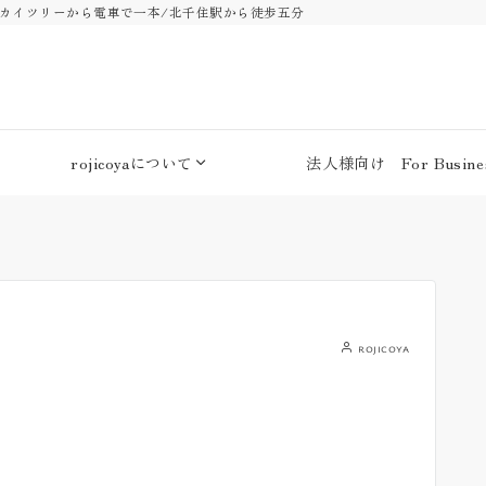
・スカイツリーから電車で一本/北千住駅から徒歩五分
rojicoyaについて
法人様向け For Busines
rojicoya