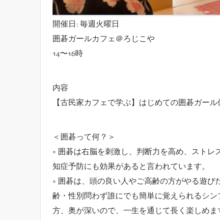
開催日: 毎週火曜日
囲碁ガールカフェ＠ろじこや
14〜16時
内容
【古民家カフェで学ぶ】はじめての囲碁ガール
＜囲碁って何？＞
□ 囲碁は右脳を刺激し、判断力を高め、スト
知症予防にも効果があると言われています。
□ 囲碁は、頭の良い人やご高齢の方がやる遊
齢・性別問わず誰にでも簡単に覚えられるシン
方、奥が深いので、一生を通じて長く楽しめま