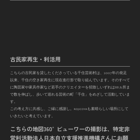
古民家再生・利活用
こちらの古民家を貸したくださっている千住芸術村は、
2007
年の発足
以来、千住の空き家再生に現在進行形で取り組んでいます。そのすべて
に陶芸家や家具作家など若手のクリエイターを招致しいずれは
88
ヵ所ま
で数を伸ばし、歩いて巡れる芸術の町「千住」をめざして活動していま
す。
この考え方に共感し、ご縁に感謝し。rojicoyaも素晴らしい場所にして
いきたいと考えています。
こちらの地図360°ビューワーの撮影は、特定非
営利活動法人日本自立支援推進機構さんにお願