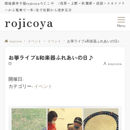
路地裏寺子屋rojicoyaろじこや /浅草・上野・秋葉原・成田・スカイツリ
ーから電車で一本/北千住駅から徒歩五分
rojicoya
Menu
rojicoya
イベント
イベント
お箏ライブ&和楽器ふれあいの日♪
お箏ライブ&和楽器ふれあいの日♪
rojicoya
開催日:
カテゴリー:
イベント