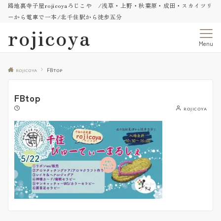
路地裏寺子屋rojicoyaろじこや /浅草・上野・秋葉原・成田・スカイツリ
ーから電車で一本/北千住駅から徒歩五分
rojicoya
Menu
rojicoya
FBtop
FBtop
rojicoya