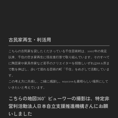
古民家再生・利活用
こちらの古民家を貸したくださっている千住芸術村は、
2007
年の発足
以来、千住の空き家再生に現在進行形で取り組んでいます。そのすべて
に陶芸家や家具作家など若手のクリエイターを招致しいずれは
88
ヵ所ま
で数を伸ばし、歩いて巡れる芸術の町「千住」をめざして活動していま
す。
この考え方に共感し、ご縁に感謝し。rojicoyaも素晴らしい場所にして
いきたいと考えています。
こちらの地図360°ビューワーの撮影は、特定非
営利活動法人日本自立支援推進機構さんにお願
いしました