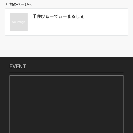
前のページへ
投
千住びゅーてぃーまるしぇ
稿
ナ
ビ
ゲ
ー
シ
ョ
EVENT
ン