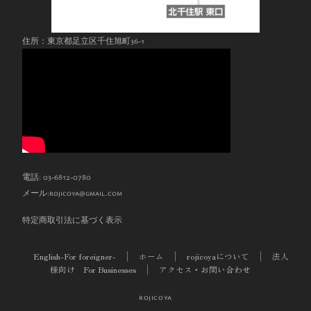
住所：東京都足立区千住旭町36-1
電話: 03-6812-0780
メール:
rojicoya@gmail.com
特定商取引法に基づく表示
English-For foreigner-
ホーム
rojicoyaについて
法人
様向け For Businesses
アクセス・お問い合わせ
rojicoya