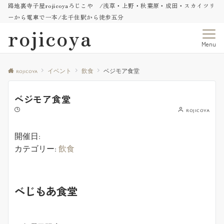
路地裏寺子屋rojicoyaろじこや /浅草・上野・秋葉原・成田・スカイツリ
ーから電車で一本/北千住駅から徒歩五分
rojicoya
Menu
rojicoya
イベント
飲食
ベジモア食堂
ベジモア食堂
rojicoya
開催日:
カテゴリー:
飲食
べじもあ食堂