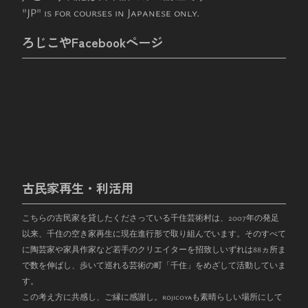
"JP" is for courses in Japanese only.
ろじこやFacebookページ
古民家再生・利活用
こちらの古民家を貸したくださっている千住芸術村は、
2007
年の発足
以来、千住の空き家再生に現在進行形で取り組んでいます。そのすべて
に陶芸家や家具作家など若手のクリエイターを招致しいずれは
88
ヵ所ま
で数を伸ばし、歩いて巡れる芸術の町「千住」をめざして活動していま
す。
この考え方に共感し、ご縁に感謝し。rojicoyaも素晴らしい場所にして