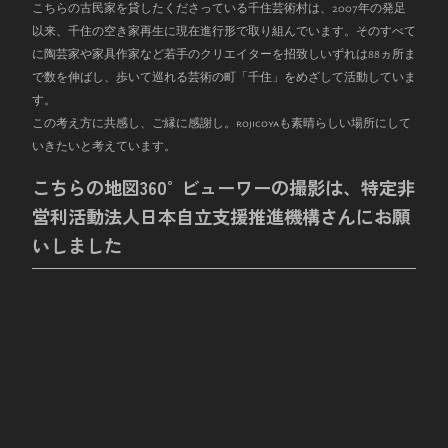
こちらの古民家を貸したくださっている千住芸術村は、
2007
年の発足
以来、千住の空き家再生に現在進行形で取り組んでいます。そのすべて
に陶芸家や家具作家など若手のクリエイターを招致しいずれは
88
ヵ所ま
で数を伸ばし、歩いて巡れる芸術の町「千住」をめざして活動していま
す。
この考え方に共感し、ご縁に感謝し。rojicoyaも素晴らしい場所にして
いきたいと考えています。
こちらの地図360°ビューワーの撮影は、特定非
営利活動法人日本自立支援推進機構さんにお願
いしました