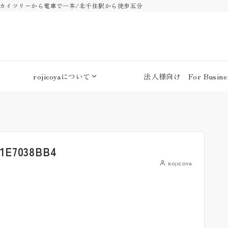
・スカイツリーから電車で一本/北千住駅から徒歩五分
rojicoyaについて
法人様向け For Busines
1E7038BB4
rojicoya