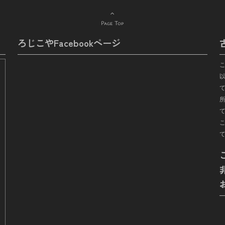
Page Top
ろじこやFacebookページ
て
所
こ