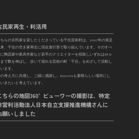
古民家再生・利活用
こちらの古民家を貸したくださっている千住芸術村は、
2007
年の発足
以来、千住の空き家再生に現在進行形で取り組んでいます。そのすべ
に陶芸家や家具作家など若手のクリエイターを招致しいずれは
88
ヵ
まで数を伸ばし、歩いて巡れる芸術の町「千住」をめざして活動し
ています。
の考え方に共感し、ご縁に感謝し。rojicoyaも素晴らしい場所にし
ていきたいと考えています。
こちらの地図360°ビューワーの撮影は、特定
非営利活動法人日本自立支援推進機構さんに
お願いしました