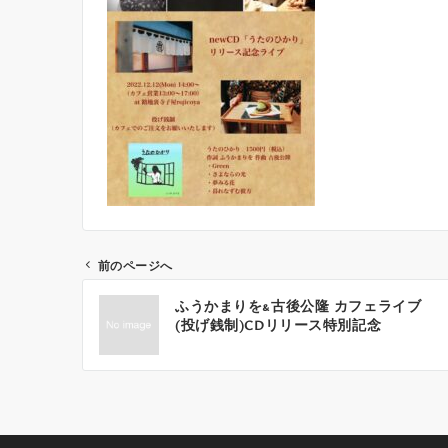
前のページへ
投
ふうかまりを&古後公隆 カフェライブ
稿
(投げ銭制)CDリリース特別記念
ナ
ビ
ゲ
ー
シ