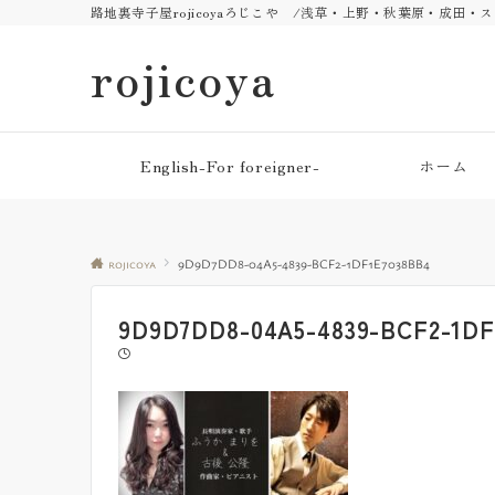
路地裏寺子屋rojicoyaろじこや /浅草・上野・秋葉原・成田
rojicoya
English-For foreigner-
ホーム
rojicoya
9D9D7DD8-04A5-4839-BCF2-1DF1E7038BB4
9D9D7DD8-04A5-4839-BCF2-1DF