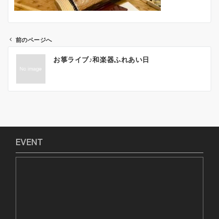
前のページへ
投
お箏ライブ♪和楽器ふれあい日
稿
ナ
ビ
ゲ
ー
シ
ョ
EVENT
ン