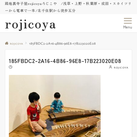
路地裏寺子屋rojicoyaろじこや /浅草・上野・秋葉原・成田・スカイツリ
ーから電車で一本/北千住駅から徒歩五分
rojicoya
Menu
rojicoya
185FBDC2-2A16-4B86-96E8-17B223020E08
185FBDC2-2A16-4B86-96E8-17B223020E08
rojicoya