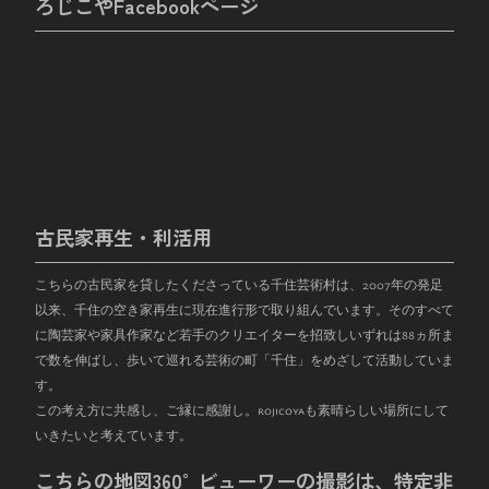
ろじこやFacebookページ
古民家再生・利活用
こちらの古民家を貸したくださっている千住芸術村は、
2007
年の発足
以来、千住の空き家再生に現在進行形で取り組んでいます。そのすべて
に陶芸家や家具作家など若手のクリエイターを招致しいずれは
88
ヵ所ま
で数を伸ばし、歩いて巡れる芸術の町「千住」をめざして活動していま
す。
この考え方に共感し、ご縁に感謝し。rojicoyaも素晴らしい場所にして
いきたいと考えています。
こちらの地図360°ビューワーの撮影は、特定非