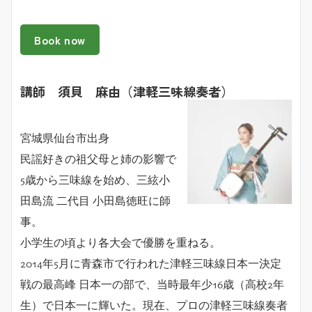
Book now
講師 須貝 麻由（津軽三味線奏者）
宮城県仙台市出身
民謡好きの祖父母と姉の影響で
5歳から三味線を始め、三絃小
田島流 二代目 小田島徳旺に師
事。
小学生の頃より各大会で優勝を重ねる。
2014年5月に青森市で行われた津軽三味線日本一決定
戦の最高峰 日本一の部で、当時最年少16歳（高校2年
生）で日本一に輝いた。現在、プロの津軽三味線奏者