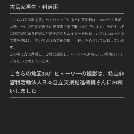
古民家再生・利活用
こちらの古民家を貸したくださっている千住芸術村は、
2007
年の発足
以来、千住の空き家再生に現在進行形で取り組んでいます。そのすべて
に陶芸家や家具作家など若手のクリエイターを招致しいずれは
88
ヵ所ま
で数を伸ばし、歩いて巡れる芸術の町「千住」をめざして活動していま
す。
この考え方に共感し、ご縁に感謝し。rojicoyaも素晴らしい場所にして
いきたいと考えています。
こちらの地図360°ビューワーの撮影は、特定非
営利活動法人日本自立支援推進機構さんにお願
いしました