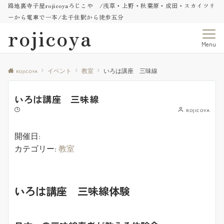
路地裏寺子屋rojicoyaろじこや /浅草・上野・秋葉原・成田・スカイツリ
ーから電車で一本/北千住駅から徒歩五分
rojicoya
Menu
rojicoya
イベント
教室
いろは講座 三味線
いろは講座 三味線
rojicoya
開催日:
カテゴリー:
教室
いろは講座 三味線体験