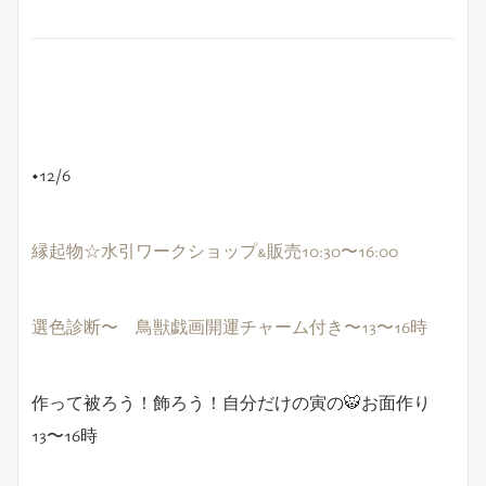
◆12/6
縁起物☆水引ワークショップ&販売10:30〜16:00
選色診断〜 鳥獣戯画開運チャーム付き〜13〜16時
作って被ろう！飾ろう！自分だけの寅の🐯お面作り
13〜16時