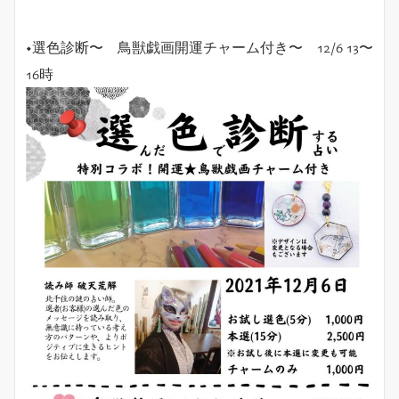
◆選色診断〜 鳥獣戯画開運チャーム付き〜 12/6 13〜
16時