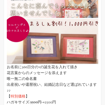
お名前に366日分の1の誕生花を入れて描き
花言葉からのメッセージを添えます
唯一無二の命名書
出産祝いや還暦祝い、結婚記念日など選ばれています
♪♪
【
特別価格
】
ハガキサイズ:
3500円
→2500円