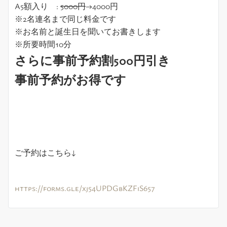
A5額入り :
5000円
→4000円
※2名連名まで同じ料金です
※お名前と誕生日を聞いてお書きします
※所要時間10分
さらに事前予約割500円引き
事前予約がお得です
ご予約はこちら↓
https://forms.gle/xj54UPDGbKZFiS657