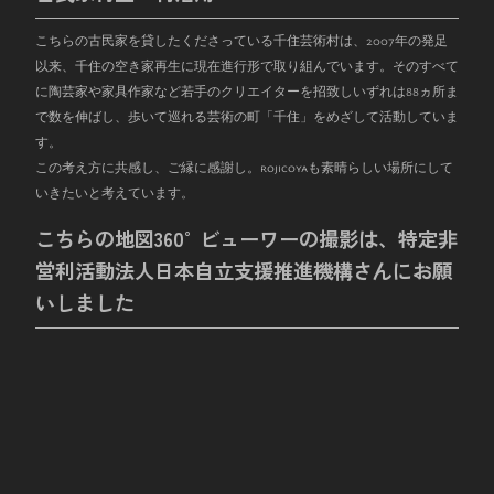
こちらの古民家を貸したくださっている千住芸術村は、
2007
年の発足
以来、千住の空き家再生に現在進行形で取り組んでいます。そのすべて
に陶芸家や家具作家など若手のクリエイターを招致しいずれは
88
ヵ所ま
で数を伸ばし、歩いて巡れる芸術の町「千住」をめざして活動していま
す。
この考え方に共感し、ご縁に感謝し。rojicoyaも素晴らしい場所にして
いきたいと考えています。
こちらの地図360°ビューワーの撮影は、特定非
営利活動法人日本自立支援推進機構さんにお願
いしました