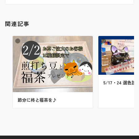
ン
関連記事
5/17・24 選色診
節分に柊と福茶を♪