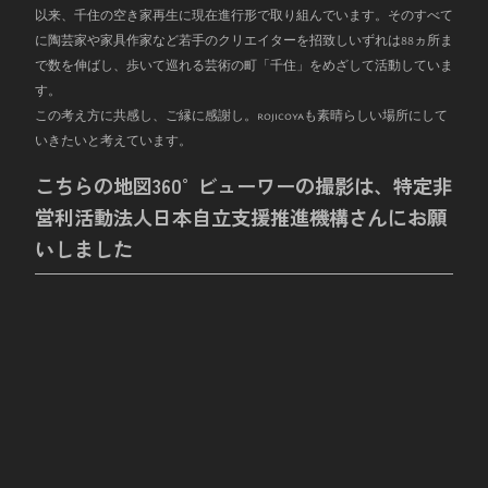
以来、千住の空き家再生に現在進行形で取り組んでいます。そのすべて
に陶芸家や家具作家など若手のクリエイターを招致しいずれは
88
ヵ所ま
で数を伸ばし、歩いて巡れる芸術の町「千住」をめざして活動していま
す。
この考え方に共感し、ご縁に感謝し。rojicoyaも素晴らしい場所にして
いきたいと考えています。
こちらの地図360°ビューワーの撮影は、特定非
営利活動法人日本自立支援推進機構さんにお願
いしました