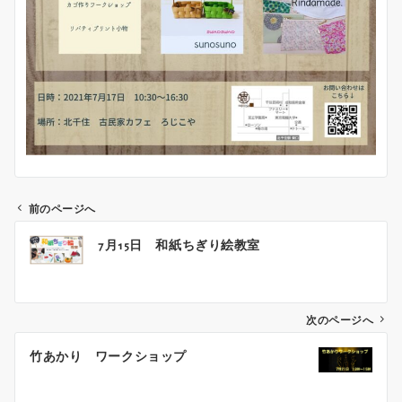
前のページへ
投
7月15日 和紙ちぎり絵教室
稿
ナ
ビ
ゲ
次のページへ
ー
竹あかり ワークショップ
シ
ョ