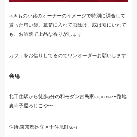
→きもの小路のオーナーのイメージで特別に調合して
貰った匂い袋。箪笥に入れて虫除け、或は袂にいれて
も、お洒落で上品な香りがします
カフェをお借りしてるのでワンオーダーお願いします
会場
北千住駅から徒歩3分の和モダン古民家rojicoya〜路地
裏寺子屋ろじこや〜
住所:東京都足立区千住旭町36-1