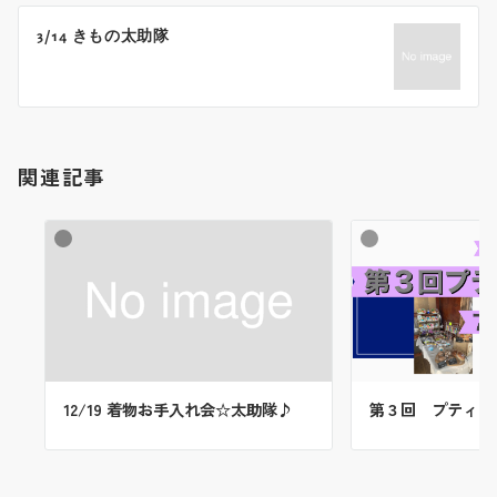
ー
3/14 きもの太助隊
シ
ョ
ン
関連記事
第３回 プティマ
12/19 着物お手入れ会☆太助隊♪