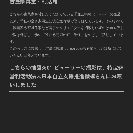
古民家再生・利活用
こちらの古民家を貸したくださっている千住芸術村は、
2007
年の発足
以来、千住の空き家再生に現在進行形で取り組んでいます。そのすべて
に陶芸家や家具作家など若手のクリエイターを招致しいずれは
88
ヵ所ま
で数を伸ばし、歩いて巡れる芸術の町「千住」をめざして活動していま
す。
この考え方に共感し、ご縁に感謝し。rojicoyaも素晴らしい場所にして
いきたいと考えています。
こちらの地図360°ビューワーの撮影は、特定非
営利活動法人日本自立支援推進機構さんにお願
いしました