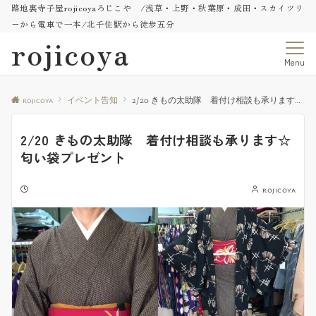
路地裏寺子屋rojicoyaろじこや /浅草・上野・秋葉原・成田・スカイツリ
ーから電車で一本/北千住駅から徒歩五分
rojicoya
Menu
rojicoya
イベント告知
2/20 きもの太助隊 着付け相談も承ります☆匂い袋プレゼント
2/20 きもの太助隊 着付け相談も承ります☆
匂い袋プレゼント
rojicoya