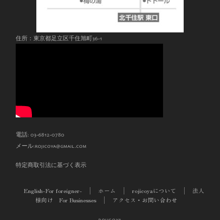
住所：東京都足立区千住旭町36-1
電話: 03-6812-0780
メール:
rojicoya@gmail.com
特定商取引法に基づく表示
English-For foreigner-
ホーム
rojicoyaについて
法人
様向け For Businesses
アクセス・お問い合わせ
rojicoya