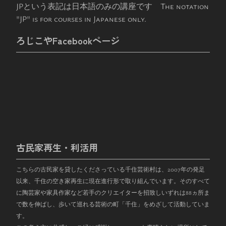
JPという表記は日本語のみの講座です The notation
"JP" is for courses in Japanese only.
ろじこやFacebookページ
古民家再生・利活用
こちらの古民家を貸したくださっている千住芸術村は、
2007
年の発足
以来、千住の空き家再生に現在進行形で取り組んでいます。そのすべて
に陶芸家や家具作家など若手のクリエイターを招致しいずれは
88
ヵ所ま
で数を伸ばし、歩いて巡れる芸術の町「千住」をめざして活動していま
す。