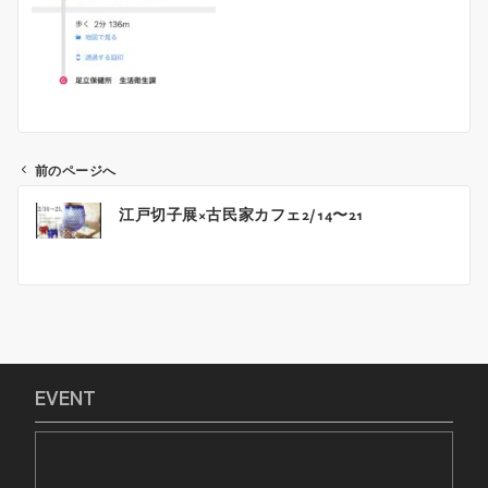
前のページへ
投
江戸切子展×古民家カフェ2/14〜21
稿
ナ
ビ
ゲ
ー
シ
ョ
EVENT
ン