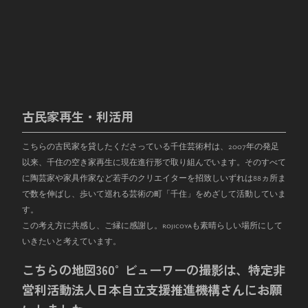
古民家再生・利活用
こちらの古民家を貸したくださっている千住芸術村は、
2007
年の発足
以来、千住の空き家再生に現在進行形で取り組んでいます。そのすべて
に陶芸家や家具作家など若手のクリエイターを招致しいずれは
88
ヵ所ま
で数を伸ばし、歩いて巡れる芸術の町「千住」をめざして活動していま
す。
この考え方に共感し、ご縁に感謝し。rojicoyaも素晴らしい場所にして
いきたいと考えています。
こちらの地図360°ビューワーの撮影は、特定非
営利活動法人日本自立支援推進機構さんにお願