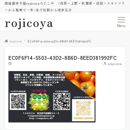
路地裏寺子屋rojicoyaろじこや /浅草・上野・秋葉原・成田・スカイツリ
ーから電車で一本/北千住駅から徒歩五分
rojicoya
Menu
rojicoya
EC0F6F14-5503-43D2-8B6D-8EED381992FC
EC0F6F14-5503-43D2-8B6D-8EED381992FC
rojicoya