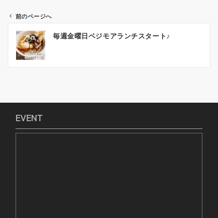
前のページへ
投
毎週金曜日ベジモアランチスタート♪
稿
ナ
ビ
ゲ
ー
シ
ョ
EVENT
ン