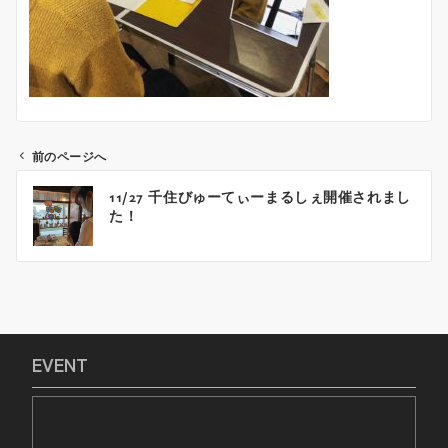
前のページへ
投
11/27 千住びゅーてぃーまるしぇ開催されまし
稿
た！
ナ
ビ
ゲ
ー
シ
ョ
EVENT
ン