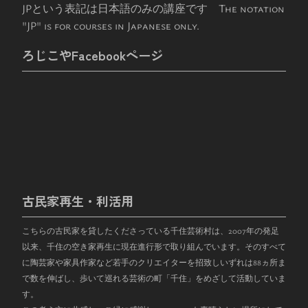
JPという表記は日本語のみの講座です The notation
"JP" is for courses in Japanese only.
ろじこやFacebookページ
古民家再生・利活用
こちらの古民家を貸したくださっている千住芸術村は、
2007
年の発足
以来、千住の空き家再生に現在進行形で取り組んでいます。そのすべて
に陶芸家や家具作家など若手のクリエイターを招致しいずれは
88
ヵ所ま
で数を伸ばし、歩いて巡れる芸術の町「千住」をめざして活動していま
す。