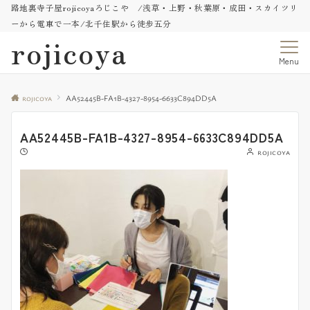
路地裏寺子屋rojicoyaろじこや /浅草・上野・秋葉原・成田・スカイツリ
ーから電車で一本/北千住駅から徒歩五分
rojicoya
Menu
rojicoya
AA52445B-FA1B-4327-8954-6633C894DD5A
AA52445B-FA1B-4327-8954-6633C894DD5A
rojicoya