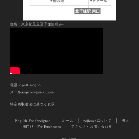
住所：東京都足立区千住旭町36-1
電話: 03-6812-0780
メール:
rojicoya@gmail.com
特定商取引法に基づく表示
English-For foreigner-
ホーム
rojicoyaについて
法人
様向け For Businesses
アクセス・お問い合わせ
rojicoya