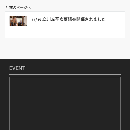
前のページへ
投
11/15 立川左平次落語会開催されました
稿
ナ
ビ
ゲ
ー
シ
ョ
EVENT
ン