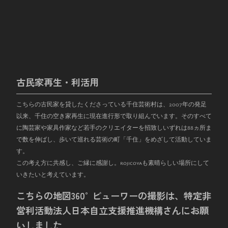
古民家再生・利活用
こちらの古民家を貸したくださっている千住芸術村は、
2007
年の発足
以来、千住の空き家再生に現在進行形で取り組んでいます。そのすべて
に陶芸家や家具作家など若手のクリエイターを招致しいずれは
88
ヵ所ま
で数を伸ばし、歩いて巡れる芸術の町「千住」をめざして活動していま
す。
この考え方に共感し、ご縁に感謝し。rojicoyaも素晴らしい場所にして
いきたいと考えています。
こちらの地図360°ビューワーの撮影は、特定非
営利活動法人日本自立支援推進機構さんにお願
いしました