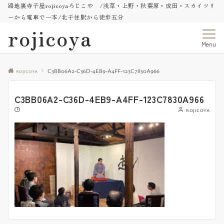
路地裏寺子屋rojicoyaろじこや /浅草・上野・秋葉原・成田・スカイツリ
ーから電車で一本/北千住駅から徒歩五分
rojicoya
Menu
rojicoya
C3BB06A2-C36D-4EB9-A4FF-123C7830A966
C3BB06A2-C36D-4EB9-A4FF-123C7830A966
rojicoya